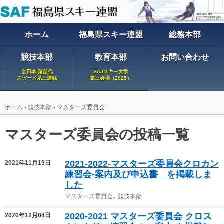
ホーム
福島県スキー連盟
総務本部
競技本部
教育本部
お問い合わせ
全日本-猪苗代
SAJスキー大学
スピード系三連戦
第三会場（2025）
ホーム
›
競技本部
›
マスターズ委員会
マスターズ委員会の投稿一覧
2021-2022-マスターズ委員会クロカン
2021年11月19日
練習会-案内及び申込書 を掲載しま
した
,
マスターズ委員会
競技本部
2020-2021 マスターズ委員会 クロス
2020年12月04日