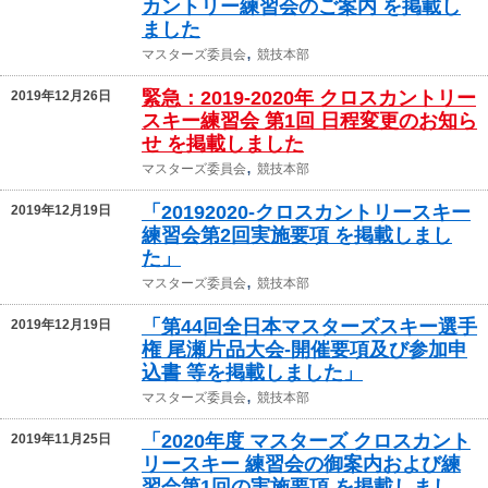
カントリー練習会のご案内 を掲載し
ました
,
マスターズ委員会
競技本部
緊急：2019-2020年 クロスカントリー
2019年12月26日
スキー練習会 第1回 日程変更のお知ら
せ を掲載しました
,
マスターズ委員会
競技本部
「20192020-クロスカントリースキー
2019年12月19日
練習会第2回実施要項 を掲載しまし
た」
,
マスターズ委員会
競技本部
「第44回全日本マスターズスキー選手
2019年12月19日
権 尾瀬片品大会-開催要項及び参加申
込書 等を掲載しました」
,
マスターズ委員会
競技本部
「2020年度 マスターズ クロスカント
2019年11月25日
リースキー 練習会の御案内および練
習会第1回の実施要項 を掲載しまし