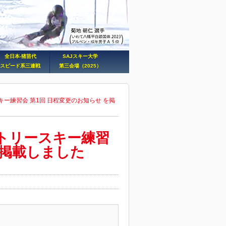
全日本-猪苗代
SAJスキー大学
スピード系三連戦
第三会場（2025）
スキー練習会 第1回 日程変更のお知らせ を掲
カントリースキー練習
を掲載しました