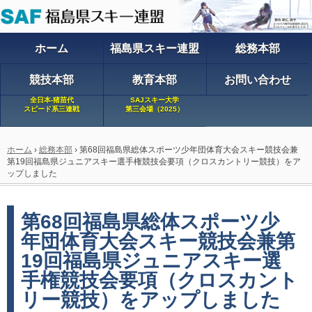
ホーム
福島県スキー連盟
総務本部
競技本部
教育本部
お問い合わせ
全日本-猪苗代
SAJスキー大学
スピード系三連戦
第三会場（2025）
ホーム
›
総務本部
›
第68回福島県総体スポーツ少年団体育大会スキー競技会兼
第19回福島県ジュニアスキー選手権競技会要項（クロスカントリー競技）をア
ップしました
第68回福島県総体スポーツ少
年団体育大会スキー競技会兼第
19回福島県ジュニアスキー選
手権競技会要項（クロスカント
リー競技）をアップしました