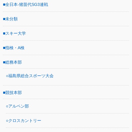
全日本-猪苗代SG3連戦
未分類
スキー大学
指検・A検
総務本部
福島県総合スポーツ大会
競技本部
アルペン部
クロスカントリー