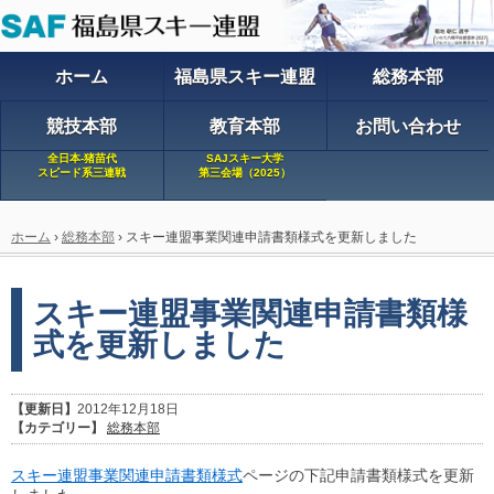
ホーム
福島県スキー連盟
総務本部
競技本部
教育本部
お問い合わせ
全日本-猪苗代
SAJスキー大学
スピード系三連戦
第三会場（2025）
ホーム
›
総務本部
›
スキー連盟事業関連申請書類様式を更新しました
スキー連盟事業関連申請書類様
式を更新しました
【更新日】
2012年12月18日
【カテゴリー】
総務本部
スキー連盟事業関連申請書類様式
ページの下記申請書類様式を更新