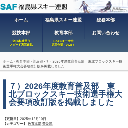
ホーム
福島県スキー連盟
総務本部
競技本部
教育本部
お問い合わせ
全日本-猪苗代
SAJスキー大学
スピード系三連戦
第三会場（2025）
ホーム
›
教育本部
›
普及部
›
７）2026年度教育普及部 東北ブロックスキー技
術選手権大会要項改訂版を掲載しました
７）2026年度教育普及部 東
北ブロックスキー技術選手権大
会要項改訂版を掲載しました
【更新日】
2025年12月10日
【カテゴリー】
教育本部
普及部