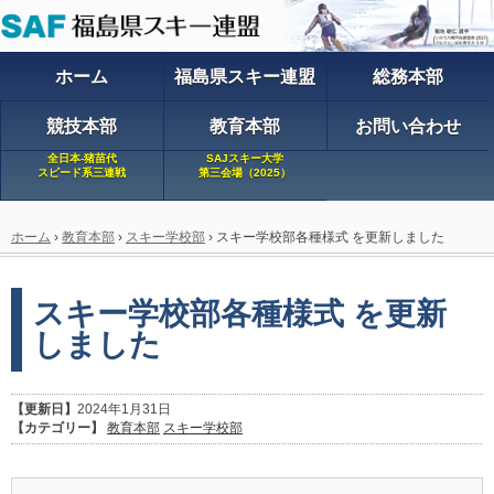
ホーム
福島県スキー連盟
総務本部
競技本部
教育本部
お問い合わせ
全日本-猪苗代
SAJスキー大学
スピード系三連戦
第三会場（2025）
ホーム
›
教育本部
›
スキー学校部
›
スキー学校部各種様式 を更新しました
スキー学校部各種様式 を更新
しました
【更新日】
2024年1月31日
【カテゴリー】
教育本部
スキー学校部