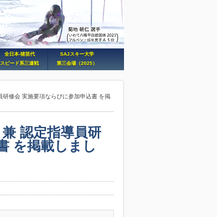
全日本-猪苗代
SAJスキー大学
スピード系三連戦
第三会場（2025）
導員研修会 実施要項ならびに参加申込書 を掲
 兼 認定指導員研
書 を掲載しまし