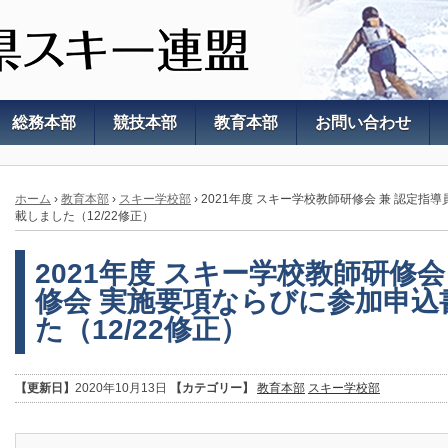
総務本部
競技本部
教育本部
お問い合わせ
ホーム
›
教育本部
›
スキー学校部
›
2021年度 スキー学校教師研修会 兼 認定指
載しました（12/22修正）
2021年度 スキー学校教師研修会
修会 実施要項ならびに参加申込
た（12/22修正）
【更新日】
2020年10月13日
【カテゴリー】
教育本部
スキー学校部