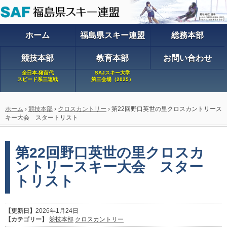
ホーム
福島県スキー連盟
総務本部
競技本部
教育本部
お問い合わせ
全日本-猪苗代
SAJスキー大学
スピード系三連戦
第三会場（2025）
ホーム
›
競技本部
›
クロスカントリー
›
第22回野口英世の里クロスカントリース
キー大会 スタートリスト
第22回野口英世の里クロスカ
ントリースキー大会 スター
トリスト
【更新日】
2026年1月24日
【カテゴリー】
競技本部
クロスカントリー