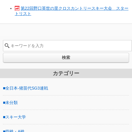
第22回野口英世の里クロスカントリースキー大会 スター
トリスト
検索
カテゴリー
全日本-猪苗代SG3連戦
未分類
スキー大学
指検・A検