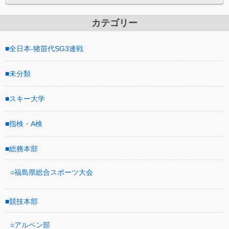
カテゴリー
全日本-猪苗代SG3連戦
未分類
スキー大学
指検・A検
総務本部
福島県総合スポーツ大会
競技本部
アルペン部