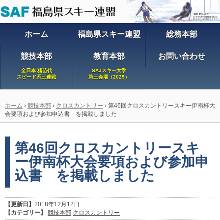
ホーム
福島県スキー連盟
総務本部
競技本部
教育本部
お問い合わせ
全日本-猪苗代
SAJスキー大学
スピード系三連戦
第三会場（2025）
ホーム
›
競技本部
›
クロスカントリー
›
第46回クロスカントリースキー伊南杯大
会要項および参加申込書 を掲載しました
第46回クロスカントリースキ
ー伊南杯大会要項および参加申
込書 を掲載しました
【更新日】
2018年12月12日
【カテゴリー】
競技本部
クロスカントリー