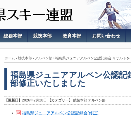
総務本部
競技本部
教育本部
お問い合わせ
ホーム
›
競技本部
›
アルペン部
›
福島県ジュニアアルペン公認記録会 リザルトを
福島県ジュニアアルペン公認記
部修正いたしました
【更新日】
2026年2月28日
【カテゴリー】
競技本部
アルペン部
福島県ジュニアアルペン公認記録会(修正)