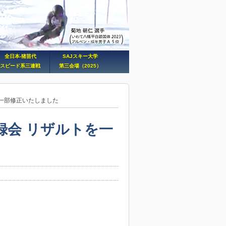
全日本-猪苗代
SAJスキー大学
スピード系三連戦
第三会場（2025）
一部修正いたしました
録会 リザルトを一