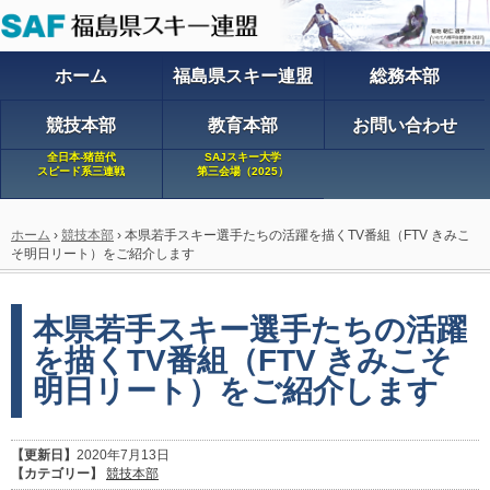
ホーム
福島県スキー連盟
総務本部
競技本部
教育本部
お問い合わせ
全日本-猪苗代
SAJスキー大学
スピード系三連戦
第三会場（2025）
ホーム
›
競技本部
›
本県若手スキー選手たちの活躍を描くTV番組（FTV きみこ
そ明日リート）をご紹介します
本県若手スキー選手たちの活躍
を描くTV番組（FTV きみこそ
明日リート）をご紹介します
【更新日】
2020年7月13日
【カテゴリー】
競技本部